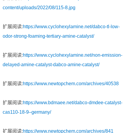
content/uploads/2022/08/115-8.jpg
扩展阅读:
https://www.cyclohexylamine.net/dabco-tl-low-
odor-strong-foaming-tertiary-amine-catalyst/
扩展阅读:
https://www.cyclohexylamine.net/non-emission-
delayed-amine-catalyst-dabco-amine-catalyst/
扩展阅读:
https://www.newtopchem.com/archives/40538
扩展阅读:
https://www.bdmaee.net/dabco-dmdee-catalyst-
cas110-18-9–germany/
扩展阅读:
https://www.newtopchem.com/archives/841