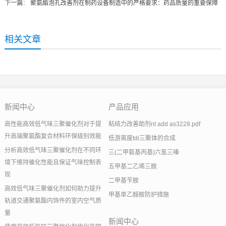
下一篇
：
聚氨酯泡孔改善剂在制药设备制造中的严格要求：药品质量的重要保障
相关文章
新闻中心
产品应用
高性能高效低气味三聚催化剂对于提
粘结力改善助剂nt add as3228.pdf
升高端聚氨酯复合材料环保级别效能
低游离度tdi三聚体的合成
分析高效低气味三聚催化剂在不同环
三(二甲氨基丙基)六氢三嗪
境下维持催化性能且保证气味控制表
五甲基二乙烯三胺
现
二甲基苄胺
高效低气味三聚催化剂如何助力提升
甲基单乙醇胺防护措施
轨道交通聚氨酯内饰件的室内空气质
量
新闻中心