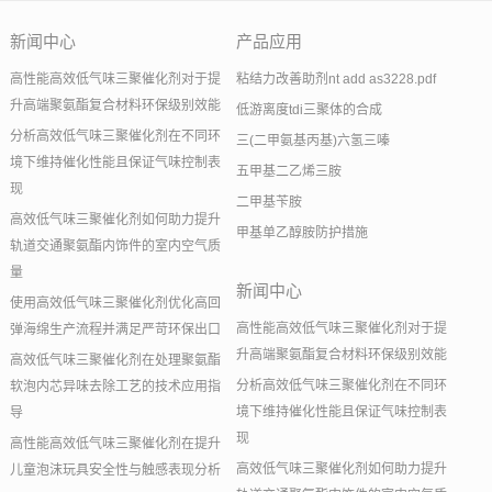
新闻中心
产品应用
高性能高效低气味三聚催化剂对于提
粘结力改善助剂nt add as3228.pdf
升高端聚氨酯复合材料环保级别效能
低游离度tdi三聚体的合成
分析高效低气味三聚催化剂在不同环
三(二甲氨基丙基)六氢三嗪
境下维持催化性能且保证气味控制表
五甲基二乙烯三胺
现
二甲基苄胺
高效低气味三聚催化剂如何助力提升
甲基单乙醇胺防护措施
轨道交通聚氨酯内饰件的室内空气质
量
新闻中心
使用高效低气味三聚催化剂优化高回
高性能高效低气味三聚催化剂对于提
弹海绵生产流程并满足严苛环保出口
升高端聚氨酯复合材料环保级别效能
高效低气味三聚催化剂在处理聚氨酯
分析高效低气味三聚催化剂在不同环
软泡内芯异味去除工艺的技术应用指
境下维持催化性能且保证气味控制表
导
现
高性能高效低气味三聚催化剂在提升
高效低气味三聚催化剂如何助力提升
儿童泡沫玩具安全性与触感表现分析