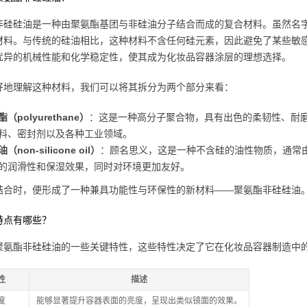
非硅硅油是一种由聚氨酯基团与非硅油分子结合而成的复合材料。虽然名
材料。与传统的硅油相比，这种材料不含任何硅元素，因此避免了某些敏
优异的机械性能和化学稳定性，使其成为化妆品容器涂层的理想选择。
好地理解这种材料，我们可以将其拆分为两个部分来看：
（polyurethane）
：这是一种高分子聚合物，具有出色的柔韧性、耐
料、密封剂以及各种工业领域。
（non-silicone oil）
：顾名思义，这是一种不含硅的油性物质，通常
的润滑性和保湿效果，同时对环境更加友好。
结合时，便形成了一种兼具功能性与环保性的新材料——聚氨酯非硅硅油
特点有哪些？
聚氨酯非硅硅油的一些关键特性，这些特性决定了它在化妆品容器制造中
性
描述
度
能够显著提升容器表面的亮度，呈现出类似镜面的效果。