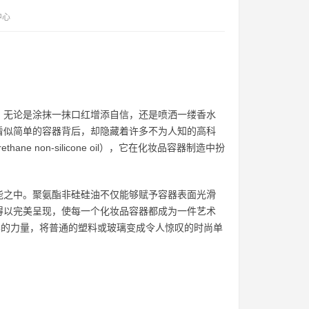
中心
。无论是涂抹一抹口红增添自信，还是喷洒一缕香水
看似简单的容器背后，却隐藏着许多不为人知的高科
 non-silicone oil），它在化妆品容器制造中扮
能之中。聚氨酯非硅硅油不仅能够赋予容器表面光滑
得以完美呈现，使每一个化妆品容器都成为一件艺术
学的力量，将普通的塑料或玻璃变成令人惊叹的时尚单