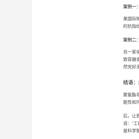
案例一
某国际
的抗指
案例二
另一家
致容器
然完好
结语：
聚氨酯
能性和
后，让
说：“
是科学