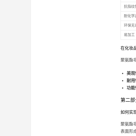
抗指纹
耐化学
环保无
易加工
在化妆
聚氨酯
美观
耐用
功能
第二部
如何实
聚氨酯
表面形