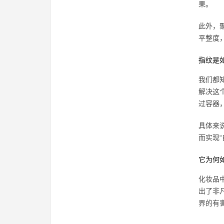
果。
此外，
平整度
指纹是
我们都
解决这
过容器
具体来
而实现“
它为何
化妆品
出了非
界的有