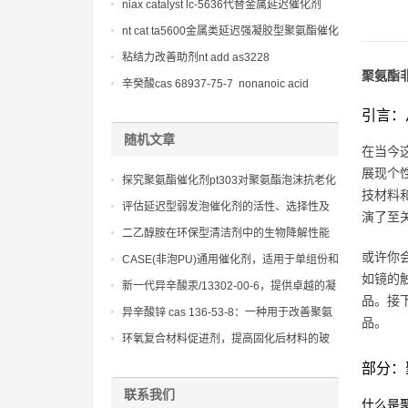
niax catalyst lc-5636代替金属延迟催化剂
nt cat ta5600金属类延迟强凝胶型聚氨酯催化
剂
粘结力改善助剂nt add as3228
聚氨酯
辛癸酸cas 68937-75-7 nonanoic acid
引言：
随机文章
在当今
展现个
探究聚氨酯催化剂pt303对聚氨酯泡沫抗老化
技材料和
性能和热稳定性的影响
评估延迟型弱发泡催化剂的活性、选择性及
演了至
其与不同异氰酸酯和多元醇的兼容性
二乙醇胺在环保型清洁剂中的生物降解性能
分析
或许你
CASE(非泡PU)通用催化剂，适用于单组份和
如镜的
双组份聚氨酯非发泡体系
新一代异辛酸汞/13302-00-6，提供卓越的凝
品。接
胶和发泡平衡，确保泡沫结构均匀
异辛酸锌 cas 136-53-8：一种用于改善聚氨
品。
酯泡沫热稳定性和抗老化性能的催化剂
环氧复合材料促进剂，提高固化后材料的玻
璃化转变温度和耐热性
部分：
联系我们
什么是