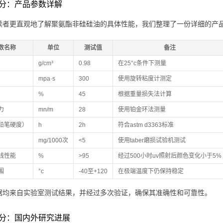
分：产品参数详解
读者更直观地了解聚氨酯非硅硅油的具体性能，我们整理了一份详细的产
数名称
单位
测试值
备注
g/cm³
0.98
在25°c条件下测量
mpa·s
300
使用旋转粘度计测定
%
45
根据重量损失法计算
力
mn/m
28
使用铂金环法测量
铅笔硬度）
h
2h
符合astm d3363标准
mg/1000次
<5
使用taber磨损试验机测试
线性能
%
>95
经过500小时uv照射后颜色变化小于5%
围
°c
-40至+120
在极端温度下仍保持稳定
据均来自实验室测试结果，并经过多次验证，确保其准确性和可靠性。
分：国内外研究进展