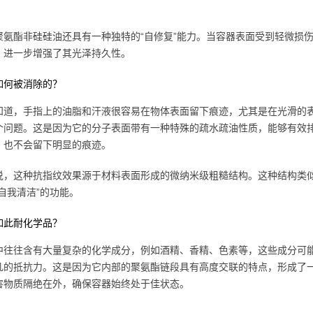
聚氨酯非硅硅油还具有一种独特的“自修复”能力。当容器表面受到轻微损
，进一步增强了其光泽持久性。
如何被消除的？
知道，手指上的油脂和汗液很容易在物体表面留下痕迹，尤其是在光滑的
个问题。这是因为它的分子表面带有一种特殊的疏水疏油性质，能够有效
，也不会留下明显的痕迹。
说，这种抗指纹效果源于材料表面形成的微纳米级粗糙结构。这种结构类
自我清洁”的功能。
如此耐化学品？
中往往含有大量复杂的化学成分，例如酒精、香精、色素等，这些成分可
凡的抵抗力。这是因为它内部的聚氨酯链段具有高度交联的特点，形成了
害物质隔绝在外，确保容器始终处于佳状态。