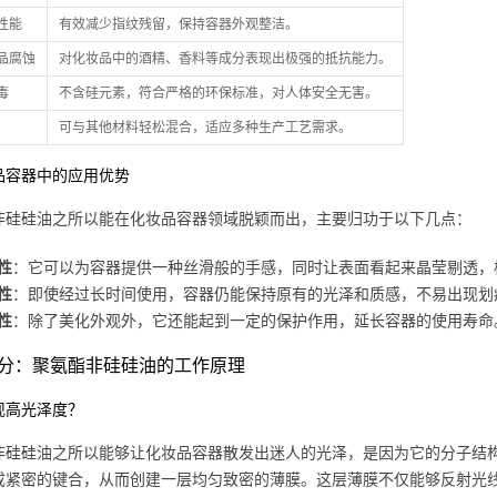
性能
有效减少指纹残留，保持容器外观整洁。
品腐蚀
对化妆品中的酒精、香料等成分表现出极强的抵抗能力。
毒
不含硅元素，符合严格的环保标准，对人体安全无害。
可与其他材料轻松混合，适应多种生产工艺需求。
品容器中的应用优势
非硅硅油之所以能在化妆品容器领域脱颖而出，主要归功于以下几点：
性
：它可以为容器提供一种丝滑般的手感，同时让表面看起来晶莹剔透，
性
：即使经过长时间使用，容器仍能保持原有的光泽和质感，不易出现划
性
：除了美化外观外，它还能起到一定的保护作用，延长容器的使用寿命
分：聚氨酯非硅硅油的工作原理
现高光泽度？
非硅硅油之所以能够让化妆品容器散发出迷人的光泽，是因为它的分子结
成紧密的键合，从而创建一层均匀致密的薄膜。这层薄膜不仅能够反射光