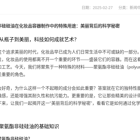
日期：2025-02-27 分类：
新闻
非硅硅油在化妆品容器制作中的特殊用途：美丽背后的科学秘密
从瓶子到美丽，科技如何成就艺术？
这个追求美丽的时代，化妆品早已成为人们日常生活中不可或缺的一部分
性，化妆品的使用都离不开一个重要的环节——盛装它们的容器。而在这
工艺。今天，我们将聚焦于一种特殊的材料——聚氨酯非硅硅油（polyurethane
关重要的角色。
会好奇，为什么这样一个不起眼的成分会如此重要？答案就在它的独特性
触感，还能增强其耐久性和抗污能力。更重要的是，它让那些精美的设计
下来，让我们一起揭开这一“美丽背后的科学秘密”，看看它是如何通过化
聚氨酯非硅硅油的基础知识
聚氨酯非硅硅油？