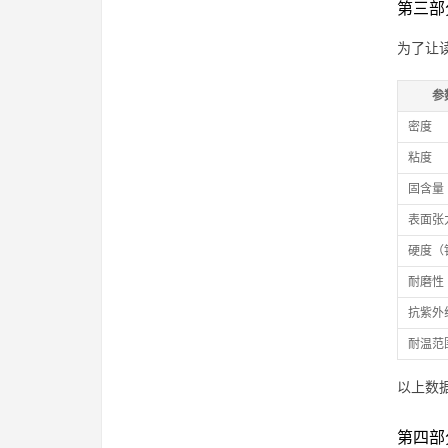
第三部
为了让
参
密度
粘度
固含量
表面张
硬度（
耐磨性
抗紫外
耐温范
以上数
第四部