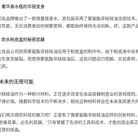
：奢华香水瓶的华丽变身
知名品牌推出了一款限量版香水，其包装采用了聚氨酯非硅硅油涂层技术
纹性能，无论消费者如何频繁使用，都能始终保持光洁如新。终，这款产
：防水粉底盒的秘密武器
化妆品公司则将聚氨酯非硅硅油应用于粉底盒的制作中。由于粉底液中含
变形甚至破裂。而使用聚氨酯非硅硅油后，这些问题迎刃而解。实验表明，
无损。
未来的无限可能
非硅硅油作为一种新兴材料，正在逐步改变化妆品容器制造业的游戏规则
环保价值。随着科学技术的不断进步，相信这种材料将会在未来发挥更大
我们再次感叹科技的魅力吧！正是有了像聚氨酯非硅硅油这样的创新材料
工欲善其事，必先利其器。”只有掌握了先进的工具和技术，才能创造出真
智慧的结晶。