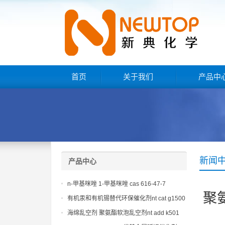
首页
关于我们
产品中
新闻
产品中心
n-甲基咪唑 1-甲基咪唑 cas 616-47-7
聚
lupragen nmi
有机汞和有机锡替代环保催化剂nt cat g1500
海绵乱空剂 聚氨酯软泡乱空剂nt add k501