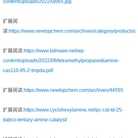
content/uploads/2022/08/65.jpg
扩展阅
读:
https://www.newtopchem.com/archives/category/products/
扩展阅读:
https://www.bdmaee.net/wp-
content/uploads/2022/08/tetramethylpropanediamine-
cas110-95-2-tmpda.pdf
扩展阅读:
https://www.newtopchem.com/archives/44555
扩展阅读:
https://www.cyclohexylamine.net/pc-cat-td-25-
dabco-tertiary-amine-catalyst/