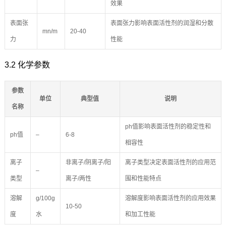
效果
表面张
表面张力影响表面活性剂的润湿和分散
mn/m
20-40
力
性能
3.2 化学参数
参数
单位
典型值
说明
名称
ph值影响表面活性剂的稳定性和
ph值
–
6-8
相容性
离子
非离子/阴离子/阳
离子类型决定表面活性剂的应用范
–
类型
离子/两性
围和性能特点
溶解
g/100g
溶解度影响表面活性剂的应用效果
10-50
度
水
和加工性能