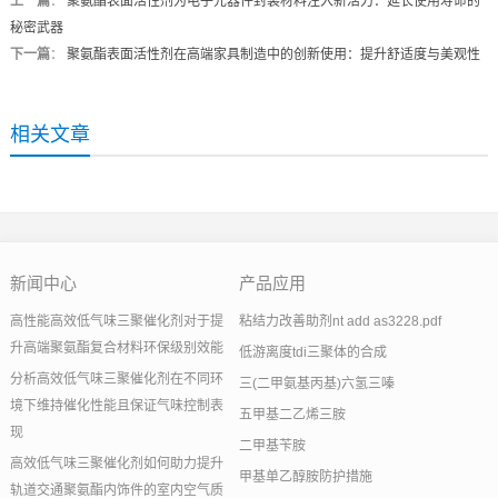
上一篇
：
聚氨酯表面活性剂为电子元器件封装材料注入新活力：延长使用寿命的
秘密武器
下一篇
：
聚氨酯表面活性剂在高端家具制造中的创新使用：提升舒适度与美观性
相关文章
新闻中心
产品应用
高性能高效低气味三聚催化剂对于提
粘结力改善助剂nt add as3228.pdf
升高端聚氨酯复合材料环保级别效能
低游离度tdi三聚体的合成
分析高效低气味三聚催化剂在不同环
三(二甲氨基丙基)六氢三嗪
境下维持催化性能且保证气味控制表
五甲基二乙烯三胺
现
二甲基苄胺
高效低气味三聚催化剂如何助力提升
甲基单乙醇胺防护措施
轨道交通聚氨酯内饰件的室内空气质