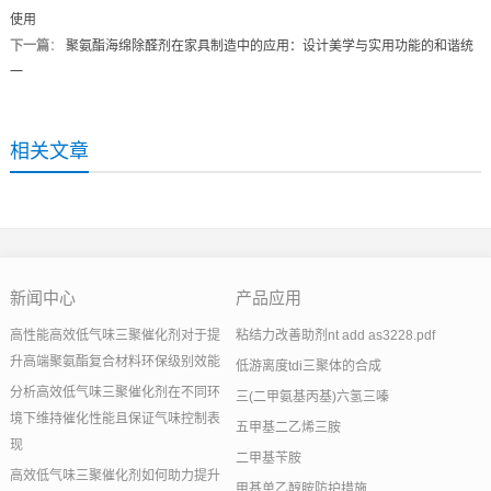
使用
下一篇
：
聚氨酯海绵除醛剂在家具制造中的应用：设计美学与实用功能的和谐统
一
相关文章
新闻中心
产品应用
高性能高效低气味三聚催化剂对于提
粘结力改善助剂nt add as3228.pdf
升高端聚氨酯复合材料环保级别效能
低游离度tdi三聚体的合成
分析高效低气味三聚催化剂在不同环
三(二甲氨基丙基)六氢三嗪
境下维持催化性能且保证气味控制表
五甲基二乙烯三胺
现
二甲基苄胺
高效低气味三聚催化剂如何助力提升
甲基单乙醇胺防护措施