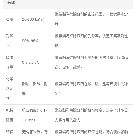
名称
聚氨酯海绵除醛剂的密度范围，可根据需求定
密度
20-200 kg/m³
制
孔隙
聚氨酯海绵除醛剂的孔隙率，决定了其吸附性
90%-98%
率
能
吸附
聚氨酯海绵除醛剂对甲醛的吸附容量，数值越
0.5-2.0 g/g
容量
高，吸附性能越好
化学
耐酸、耐碱、耐
聚氨酯海绵除醛剂在酸、碱、盐等环境中的稳
稳定
盐
定性
性
机械
抗压强度：0.1-
聚氨酯海绵除醛剂的机械强度，决定了其承受
强度
1.0 mpa
力学作用的能力
环保
无有害物质，符
聚氨酯海绵除醛剂的环保性能，符合现代船舶