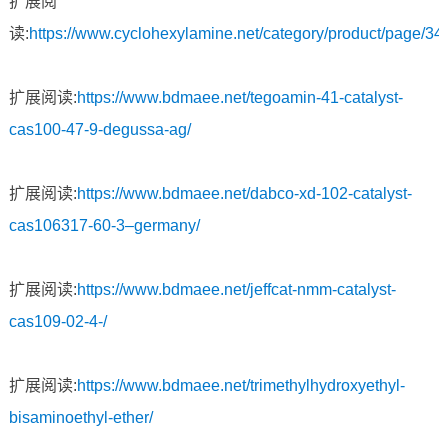
扩展阅
读:
https://www.cyclohexylamine.net/category/product/page/34/
扩展阅读:
https://www.bdmaee.net/tegoamin-41-catalyst-
cas100-47-9-degussa-ag/
扩展阅读:
https://www.bdmaee.net/dabco-xd-102-catalyst-
cas106317-60-3–germany/
扩展阅读:
https://www.bdmaee.net/jeffcat-nmm-catalyst-
cas109-02-4-/
扩展阅读:
https://www.bdmaee.net/trimethylhydroxyethyl-
bisaminoethyl-ether/