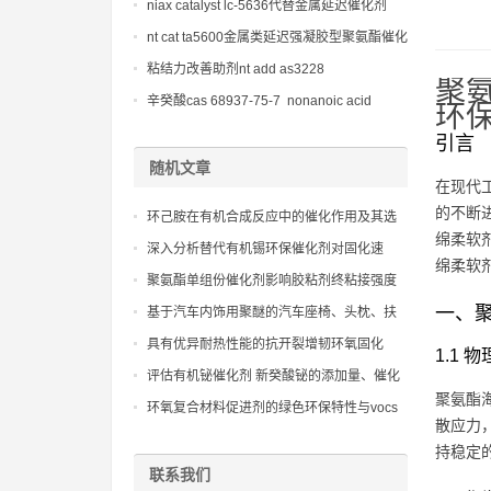
niax catalyst lc-5636代替金属延迟催化剂
nt cat ta5600金属类延迟强凝胶型聚氨酯催化
剂
粘结力改善助剂nt add as3228
聚
辛癸酸cas 68937-75-7 nonanoic acid
环
引言
随机文章
在现代
的不断
环己胺在有机合成反应中的催化作用及其选
绵柔软
择性研究
深入分析替代有机锡环保催化剂对固化速
绵柔软
度、物理性能和透明度的影响
聚氨酯单组份催化剂影响胶粘剂终粘接强度
性能
一、
基于汽车内饰用聚醚的汽车座椅、头枕、扶
手和仪表板制造技术
具有优异耐热性能的抗开裂增韧环氧固化
1.1 
剂：在提高韧性的同时，保持了环氧树脂的
评估有机铋催化剂 新癸酸铋的添加量、催化
高玻璃化转变温度（Tg），拓宽了其应用温
聚氨酯
活性及其在不同体系中的兼容性
环氧复合材料促进剂的绿色环保特性与vocs
度范围
散应力
排放控制
持稳定
联系我们