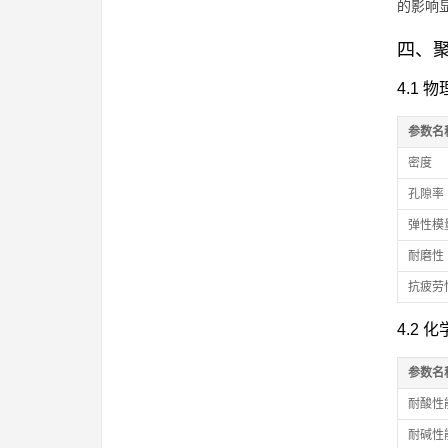
的影响
四、
4.1 
参数名
密度
孔隙率
弹性模
耐磨性
抗疲劳
4.2 
参数名
耐酸性
耐碱性