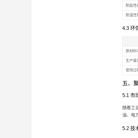
耐盐性
耐温性
4.3 
原材料
生产废
使用过
五、
5.1 
随着工
油、电
5.2 