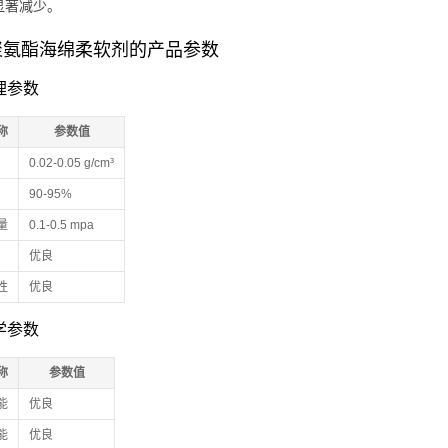
显著减少。
聚氨酯海绵柔软剂的产品参数
物理参数
称
参数值
0.02-0.05 g/cm³
90-95%
量
0.1-0.5 mpa
优良
性
优良
化学参数
称
参数值
能
优良
能
优良