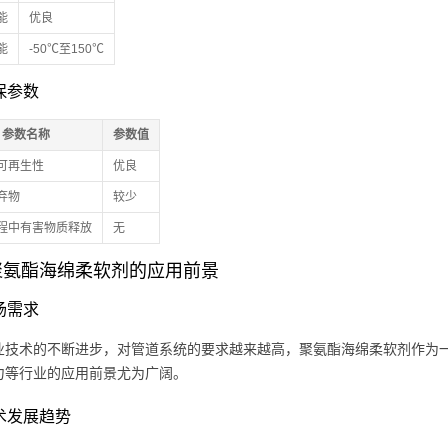
能
优良
能
-50℃至150℃
环保参数
参数名称
参数值
可再生性
优良
弃物
较少
程中有害物质释放
无
聚氨酯海绵柔软剂的应用前景
市场需求
业技术的不断进步，对管道系统的要求越来越高，聚氨酯海绵柔软剂作为
力等行业的应用前景尤为广阔。
技术发展趋势