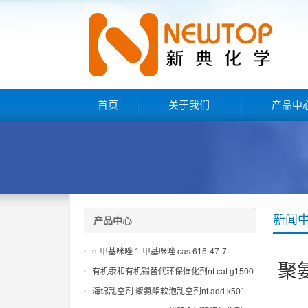
首页
关于我们
产品中
新闻
产品中心
n-甲基咪唑 1-甲基咪唑 cas 616-47-7
聚
lupragen nmi
有机汞和有机锡替代环保催化剂nt cat g1500
海绵乱空剂 聚氨酯软泡乱空剂nt add k501