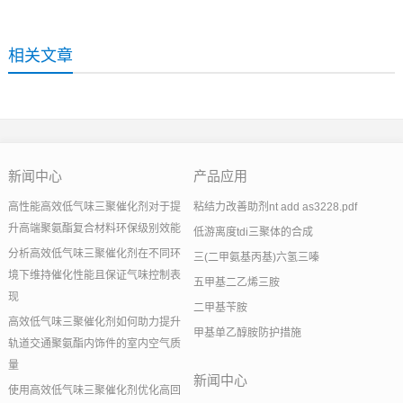
相关文章
新闻中心
产品应用
高性能高效低气味三聚催化剂对于提
粘结力改善助剂nt add as3228.pdf
升高端聚氨酯复合材料环保级别效能
低游离度tdi三聚体的合成
分析高效低气味三聚催化剂在不同环
三(二甲氨基丙基)六氢三嗪
境下维持催化性能且保证气味控制表
五甲基二乙烯三胺
现
二甲基苄胺
高效低气味三聚催化剂如何助力提升
甲基单乙醇胺防护措施
轨道交通聚氨酯内饰件的室内空气质
量
新闻中心
使用高效低气味三聚催化剂优化高回