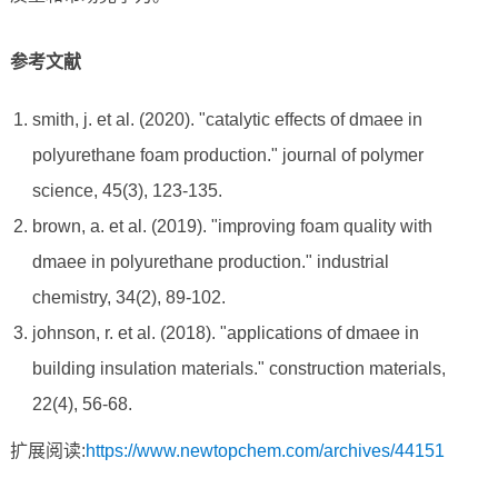
参考文献
smith, j. et al. (2020). "catalytic effects of dmaee in
polyurethane foam production." journal of polymer
science, 45(3), 123-135.
brown, a. et al. (2019). "improving foam quality with
dmaee in polyurethane production." industrial
chemistry, 34(2), 89-102.
johnson, r. et al. (2018). "applications of dmaee in
building insulation materials." construction materials,
22(4), 56-68.
扩展阅读:
https://www.newtopchem.com/archives/44151