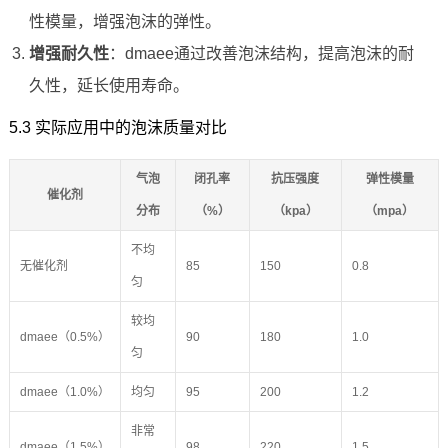
性模量，增强泡沫的弹性。
增强耐久性
：dmaee通过改善泡沫结构，提高泡沫的耐
久性，延长使用寿命。
5.3 实际应用中的泡沫质量对比
气泡
闭孔率
抗压强度
弹性模量
催化剂
分布
（%）
（kpa）
（mpa）
不均
无催化剂
85
150
0.8
匀
较均
dmaee（0.5%）
90
180
1.0
匀
dmaee（1.0%）
均匀
95
200
1.2
非常
dmaee（1.5%）
98
220
1.5