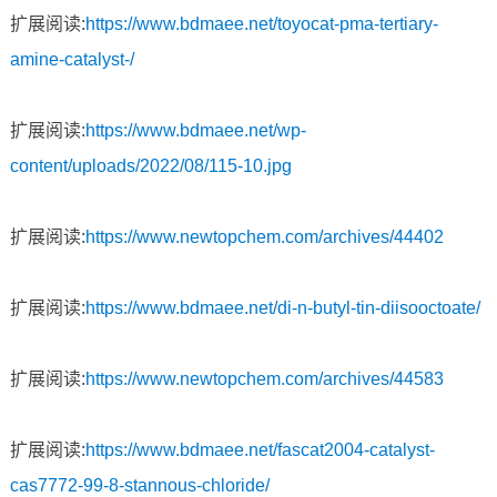
扩展阅读:
https://www.bdmaee.net/toyocat-pma-tertiary-
amine-catalyst-/
扩展阅读:
https://www.bdmaee.net/wp-
content/uploads/2022/08/115-10.jpg
扩展阅读:
https://www.newtopchem.com/archives/44402
扩展阅读:
https://www.bdmaee.net/di-n-butyl-tin-diisooctoate/
扩展阅读:
https://www.newtopchem.com/archives/44583
扩展阅读:
https://www.bdmaee.net/fascat2004-catalyst-
cas7772-99-8-stannous-chloride/