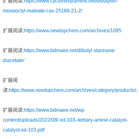
扩展阅读:
https://www.cyclohexylamine.net/dibutyltin-
monooctyl-maleate-cas-25168-21-2/
扩展阅读:
https://www.newtopchem.com/archives/1095
扩展阅读:
https://www.bdmaee.net/dibutyl-stannane-
diacetate/
扩展阅
读:
https://www.newtopchem.com/archives/category/products/
扩展阅读:
https://www.bdmaee.net/wp-
content/uploads/2022/08/-xd-103–tertiary-amine-catalyst-
catalyst-xd-103.pdf