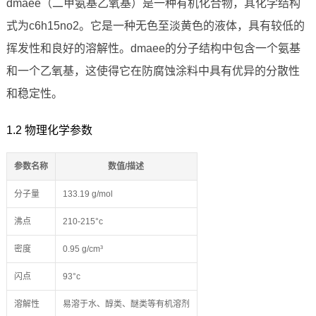
dmaee（二甲氨基乙氧基）是一种有机化合物，其化学结构
式为c6h15no2。它是一种无色至淡黄色的液体，具有较低的
挥发性和良好的溶解性。dmaee的分子结构中包含一个氨基
和一个乙氧基，这使得它在防腐蚀涂料中具有优异的分散性
和稳定性。
1.2 物理化学参数
参数名称
数值/描述
分子量
133.19 g/mol
沸点
210-215°c
密度
0.95 g/cm³
闪点
93°c
溶解性
易溶于水、醇类、醚类等有机溶剂