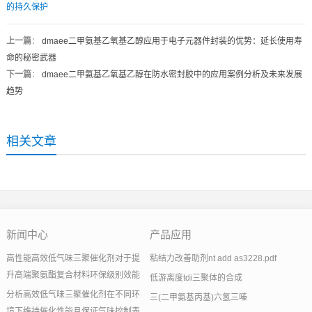
的持久保护
上一篇
：
dmaee二甲氨基乙氧基乙醇应用于电子元器件封装的优势：延长使用寿
命的秘密武器
下一篇
：
dmaee二甲氨基乙氧基乙醇在防水密封胶中的应用案例分析及未来发展
趋势
相关文章
新闻中心
产品应用
高性能高效低气味三聚催化剂对于提
粘结力改善助剂nt add as3228.pdf
升高端聚氨酯复合材料环保级别效能
低游离度tdi三聚体的合成
分析高效低气味三聚催化剂在不同环
三(二甲氨基丙基)六氢三嗪
境下维持催化性能且保证气味控制表