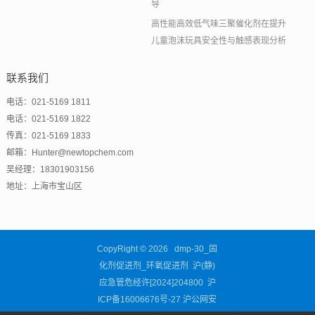
导
高性能高效低气味三聚催化剂在提升
儿童泡沫玩具安全性与触感表现分析
联系我们
电话：021-5169 1811
电话：021-5169 1822
传真：021-5169 1833
邮箱：Hunter@newtopchem.com
吴经理：18301903156
地址：上海市宝山区
CopyRight © 2026 dmp-30_固
化剂促进剂_环氧促进剂 沪(静)
应急管危经许[2024]204800
沪
ICP备16006676号-27
沪公网安