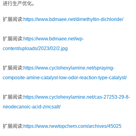
进行生产优化。
扩展阅读:
https://www.bdmaee.net/dimethyltin-dichloride/
扩展阅读:
https://www.bdmaee.net/wp-
content/uploads/2023/02/2.jpg
扩展阅读:
https://www.cyclohexylamine.net/spraying-
composite-amine-catalyst-low-odor-reaction-type-catalyst/
扩展阅读:
https://www.cyclohexylamine.net/cas-27253-29-8-
neodecanoic-acid-zincsalt/
扩展阅读:
https://www.newtopchem.com/archives/45025