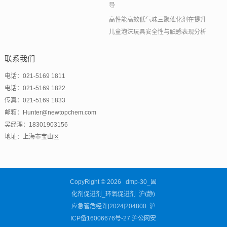
导
高性能高效低气味三聚催化剂在提升
儿童泡沫玩具安全性与触感表现分析
联系我们
电话：021-5169 1811
电话：021-5169 1822
传真：021-5169 1833
邮箱：Hunter@newtopchem.com
吴经理：18301903156
地址：上海市宝山区
CopyRight © 2026 dmp-30_固
化剂促进剂_环氧促进剂 沪(静)
应急管危经许[2024]204800
沪
ICP备16006676号-27
沪公网安