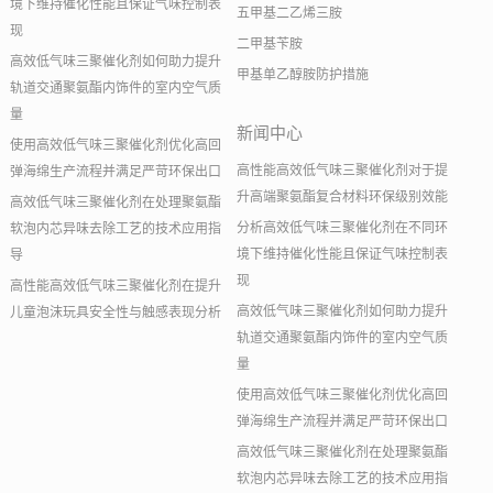
境下维持催化性能且保证气味控制表
五甲基二乙烯三胺
现
二甲基苄胺
高效低气味三聚催化剂如何助力提升
甲基单乙醇胺防护措施
轨道交通聚氨酯内饰件的室内空气质
量
新闻中心
使用高效低气味三聚催化剂优化高回
高性能高效低气味三聚催化剂对于提
弹海绵生产流程并满足严苛环保出口
升高端聚氨酯复合材料环保级别效能
高效低气味三聚催化剂在处理聚氨酯
分析高效低气味三聚催化剂在不同环
软泡内芯异味去除工艺的技术应用指
境下维持催化性能且保证气味控制表
导
现
高性能高效低气味三聚催化剂在提升
高效低气味三聚催化剂如何助力提升
儿童泡沫玩具安全性与触感表现分析
轨道交通聚氨酯内饰件的室内空气质
量
使用高效低气味三聚催化剂优化高回
弹海绵生产流程并满足严苛环保出口
高效低气味三聚催化剂在处理聚氨酯
软泡内芯异味去除工艺的技术应用指