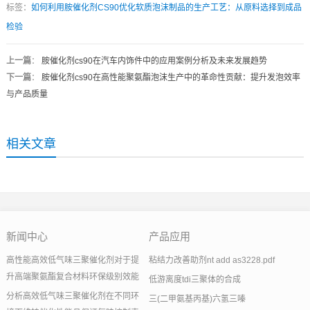
标签：
如何利用胺催化剂CS90优化软质泡沫制品的生产工艺：从原料选择到成品
检验
上一篇
：
胺催化剂cs90在汽车内饰件中的应用案例分析及未来发展趋势
下一篇
：
胺催化剂cs90在高性能聚氨酯泡沫生产中的革命性贡献：提升发泡效率
与产品质量
相关文章
新闻中心
产品应用
高性能高效低气味三聚催化剂对于提
粘结力改善助剂nt add as3228.pdf
升高端聚氨酯复合材料环保级别效能
低游离度tdi三聚体的合成
分析高效低气味三聚催化剂在不同环
三(二甲氨基丙基)六氢三嗪