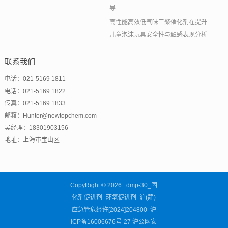
导
高性能高效低气味三聚催化剂在提升
儿童泡沫玩具安全性与触感表现分析
联系我们
电话：021-5169 1811
电话：021-5169 1822
传真：021-5169 1833
邮箱：Hunter@newtopchem.com
吴经理：18301903156
地址：上海市宝山区
CopyRight © 2026 dmp-30_固
化剂促进剂_环氧促进剂 沪(静)
应急管危经许[2024]204800
沪
ICP备16006676号-27
沪公网安