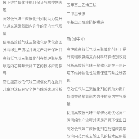
境下维持催化性能且保证气味控制表
五甲基二乙烯三胺
现
二甲基苄胺
高效低气味三聚催化剂如何助力提升
甲基单乙醇胺防护措施
轨道交通聚氨酯内饰件的室内空气质
量
新闻中心
使用高效低气味三聚催化剂优化高回
高性能高效低气味三聚催化剂对于提
弹海绵生产流程并满足严苛环保出口
升高端聚氨酯复合材料环保级别效能
高效低气味三聚催化剂在处理聚氨酯
分析高效低气味三聚催化剂在不同环
软泡内芯异味去除工艺的技术应用指
境下维持催化性能且保证气味控制表
导
现
高性能高效低气味三聚催化剂在提升
高效低气味三聚催化剂如何助力提升
儿童泡沫玩具安全性与触感表现分析
轨道交通聚氨酯内饰件的室内空气质
量
使用高效低气味三聚催化剂优化高回
弹海绵生产流程并满足严苛环保出口
高效低气味三聚催化剂在处理聚氨酯
软泡内芯异味去除工艺的技术应用指