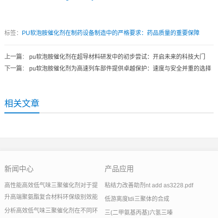
标签：
PU软泡胺催化剂在制药设备制造中的严格要求：药品质量的重要保障
上一篇
：
pu软泡胺催化剂在超导材料研发中的初步尝试：开启未来的科技大门
下一篇
：
pu软泡胺催化剂为高速列车部件提供卓越保护：速度与安全并重的选择
相关文章
新闻中心
产品应用
高性能高效低气味三聚催化剂对于提
粘结力改善助剂nt add as3228.pdf
升高端聚氨酯复合材料环保级别效能
低游离度tdi三聚体的合成
分析高效低气味三聚催化剂在不同环
三(二甲氨基丙基)六氢三嗪