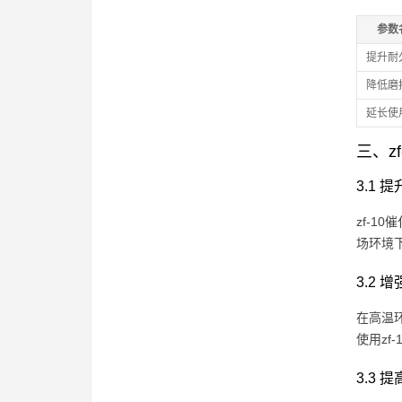
参数
提升耐
降低磨
延长使
三、z
3.1
zf-
场环境
3.2
在高温
使用zf
3.3