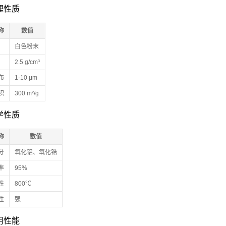
物理性质
称
数值
白色粉末
2.5 g/cm³
布
1-10 μm
积
300 m²/g
化学性质
称
数值
分
氧化铝、氧化锆
率
95%
性
800℃
性
强
应用性能