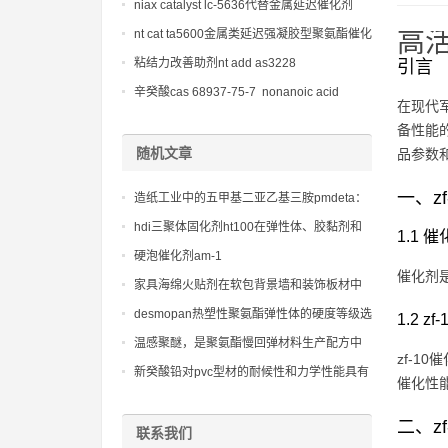
niax catalyst lc-5636代替金属延迟催化剂
nt cat ta5600金属类延迟强凝胶型聚氨酯催化
高活
剂
粘结力改善助剂nt add as3228
引言
辛癸酸cas 68937-75-7 nonanoic acid
在现代
备性能
随机文章
品参数
一、z
造纸工业中的五甲基二亚乙基三胺pmdeta：
提升纸张品质的秘密武器
hdi三聚体固化剂ht100在弹性体、胶黏剂和
1.1
油墨中的应用
硬泡催化剂am-1
催化剂
家具海绵火贴剂在软包背景墙和装饰板材中
的应用，提供美观与舒适兼具的效果。
desmopan热塑性聚氨酯弹性体的硬度等级选
1.2 
择指南
温感聚醚，是聚氨酯慢回弹材料生产配方中
zf-
的重要功能性组分
新癸酸铅对pvc型材的耐候性和力学性能具有
催化性
显著影响，优化其配方对提升产品户外表现
至关重要。
二、z
联系我们