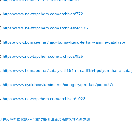
:
https://www.newtopchem.com/archives/772
:
https://www.newtopchem.com/archives/44475
:
https://www.bdmaee.net/niax-bdma-liquid-tertiary-amine-catalyst-/
:
https://www.newtopchem.com/archives/925
:
https://www.bdmaee.net/catalyst-8154-nt-cat8154-polyurethane-catal
:
https://www.cyclohexylamine.net/category/product/page/27/
:
https://www.newtopchem.com/archives/1023
活性反应型催化剂ZF-10助力提升军事装备耐久性的新发现