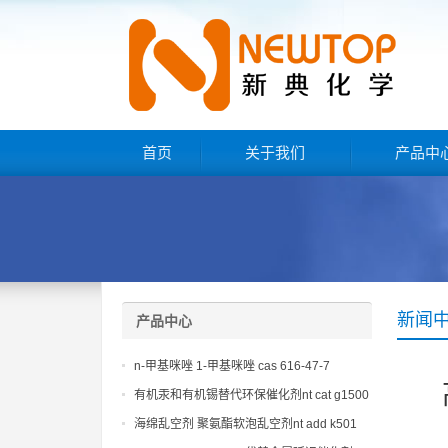
首页
关于我们
产品中
新闻
产品中心
n-甲基咪唑 1-甲基咪唑 cas 616-47-7
lupragen nmi
有机汞和有机锡替代环保催化剂nt cat g1500
海绵乱空剂 聚氨酯软泡乱空剂nt add k501