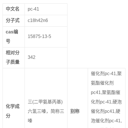
中文名
pc-41
分子式
c18h42n6
cas
编
15875-13-5
号
相对分
342
子质量
催化剂pc-41,聚
氨酯催化剂
pc41,聚氨酯催
三(二甲氨基丙基)
化剂pc-41,硬泡
化学成
六氢三嗪，简称三
别称
催化剂pc41,硬
分
嗪
泡催化剂pc-41,