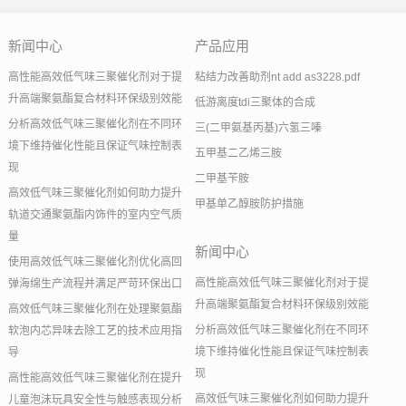
新闻中心
产品应用
高性能高效低气味三聚催化剂对于提
粘结力改善助剂nt add as3228.pdf
升高端聚氨酯复合材料环保级别效能
低游离度tdi三聚体的合成
分析高效低气味三聚催化剂在不同环
三(二甲氨基丙基)六氢三嗪
境下维持催化性能且保证气味控制表
五甲基二乙烯三胺
现
二甲基苄胺
高效低气味三聚催化剂如何助力提升
甲基单乙醇胺防护措施
轨道交通聚氨酯内饰件的室内空气质
量
新闻中心
使用高效低气味三聚催化剂优化高回
高性能高效低气味三聚催化剂对于提
弹海绵生产流程并满足严苛环保出口
升高端聚氨酯复合材料环保级别效能
高效低气味三聚催化剂在处理聚氨酯
分析高效低气味三聚催化剂在不同环
软泡内芯异味去除工艺的技术应用指
境下维持催化性能且保证气味控制表
导
现
高性能高效低气味三聚催化剂在提升
高效低气味三聚催化剂如何助力提升
儿童泡沫玩具安全性与触感表现分析